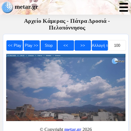
metar.gr
Αρχείο Κάμερας - Πάτρα Δροσιά -
Πελοπόννησος
© Copyright
metar.gr
2026