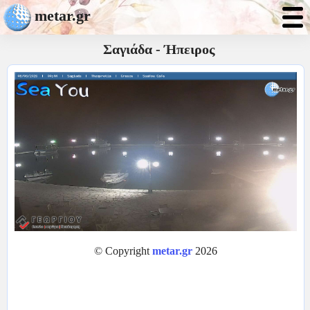
metar.gr
Σαγιάδα - Ήπειρος
© Copyright
metar.gr
2026